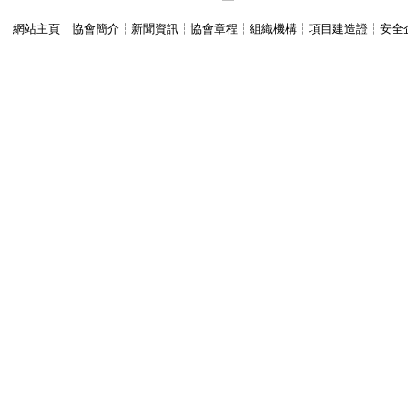
·
江蘇七燕泵業有限公司
網站主頁
┆
協會簡介
┆
新聞資訊
┆
協會章程
┆
組織機構
┆
項目建造證
┆
安全
·
江蘇江華環境工程有限公司
·
徐州天龍水泵廠
·
山西容海城市規劃設計院
·
上海市園林工程有限公司
·
上海市園林噴泉工程部
·
宜興市亞美水景工程有限公司
·
陝西斯奧特景觀工程有限公司
·
江蘇電纜股份有限公司
·
宜興市凱爾達噴泉設備有限公司
·
徐偉強(個人)
·
宜興永城音箱有限公司
·
江蘇華源泵業有限公司
·
宜興市純水熱工設備廠
·
江蘇金山環保工程集團有限公司
·
江蘇歐亞水秀噴泉技術研究有限…
·
宜興市貝爾電氣控制設備廠
·
無錫市曙光電纜有限公司
·
常州市武進區江南雕塑噴泉廠