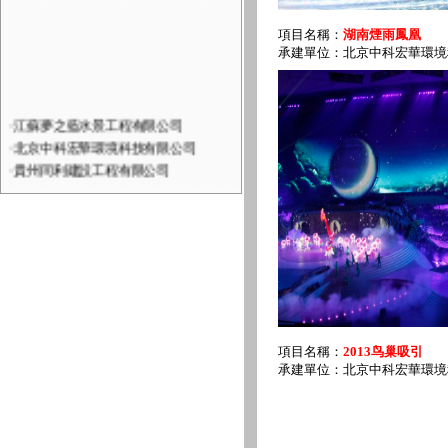
項目名稱：
湖南煙雨鳳凰
承建單位：北京中科宏華環境
·
江蘇夢之藍水景工程有限公司
·
北京中科宏華環境科技有限公司
·
貴州同利建設工程有限公司
·
蘇州市蘇波爾藝術景觀工程有限…
·
贵州明佳生态园林有限公司
·
無錫銀誠環境科技有限公司
·
徐州飛龍機電製造有限公司
·
宜興市東海噴泉設備有限公司
·
貴州九通市政園林建設有限公司
·
宜興市立泉科技有限公司
·
宜興市永嘉環境工程有限公司
項目名稱：
2013鸟巢吸引
承建單位：北京中科宏華環境
·
江蘇騰飛水景工程有限公司
·
上海騰飛水景工程有限公司
·
深圳梦幻视界文化有限责任公司
·
宜興市永誠水景設備有限公司