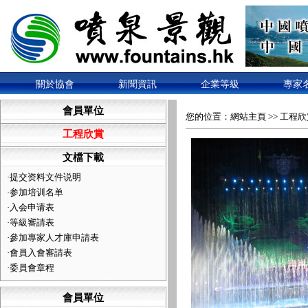
關於協會
新聞資訊
企業等級
專家
會員單位
您的位置：
網站主頁
>>
工程欣
工程欣賞
文檔下載
·
提交资料文件说明
·
参加培训名单
·
入会申请表
·
等級審請表
·
參加專家人才庫申請表
·
會員入會審請表
·
委員會章程
會員單位