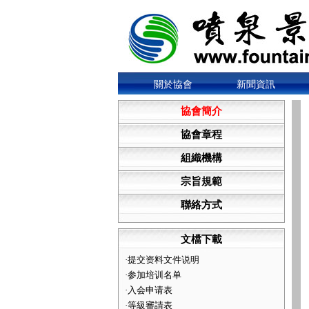
關於協會
新聞資訊
協會簡介
協會章程
組織機構
宗旨規範
聯絡方式
文檔下載
·
提交资料文件说明
·
参加培训名单
·
入会申请表
·
等級審請表