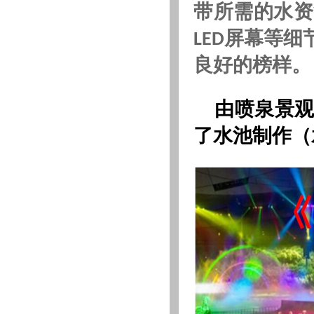
带所需的水资
·
江蘇七燕泵業有限公司
·
江蘇江華環境工程有限公司
屏幕等细
LED
·
徐州天龍水泵廠
良好的榜样。
·
山西容海城市規劃設計院
·
上海市園林工程有限公司
·
上海市園林噴泉工程部
由喷泉景观
·
宜興市亞美水景工程有限公司
·
陝西斯奧特景觀工程有限公司
了水池制作（
·
江蘇電纜股份有限公司
·
宜興市凱爾達噴泉設備有限公司
·
徐偉強(個人)
·
宜興永城音箱有限公司
·
江蘇華源泵業有限公司
·
宜興市純水熱工設備廠
·
江蘇金山環保工程集團有限公司
·
江蘇歐亞水秀噴泉技術研究有限…
·
宜興市貝爾電氣控制設備廠
·
無錫市曙光電纜有限公司
·
常州市武進區江南雕塑噴泉廠