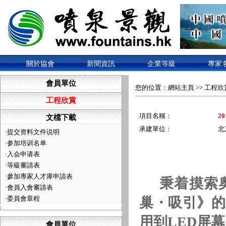
關於協會
新聞資訊
企業等級
專家
會員單位
您的位置：
網站主頁
>>
工程欣
工程欣賞
項目名稱：
2
文檔下載
承建單位：
北
·
提交资料文件说明
·
参加培训名单
·
入会申请表
·
等級審請表
·
參加專家人才庫申請表
秉着摸索奥
·
會員入會審請表
·
委員會章程
巢
・
吸引》的
用到
LED
屏幕
會員單位