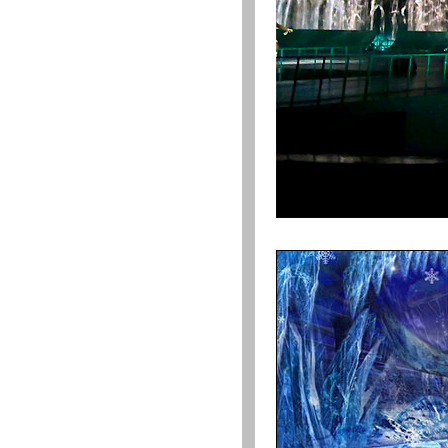
·
江蘇華益噴泉設備有限公司
·
陝西君昊環境藝術工程有限公司
·
上海富程環保工程有限公司
·
江蘇新力環境工程有限公司
·
海南諾亞水景設備有限公司
·
上海雨琦噴泉工程有限公司
·
云南龙庭喷泉喷灌工程有限公司
·
宜興江華景觀工程有限公司
·
江苏丽峰环境工程有限公司
·
连云港市钰晖苑绿化工程有限公司
·
江蘇省工業設備安裝集團有限公司
·
江蘇韵钇環境科技有限公司
·
上海云境景觀設計有限公司
·
重慶乐普景觀工程有限公司
·
無錫晨浪宇環境工程有限公司
·
深圳铭洋中科能源技术有限公司
·
无锡市玖湰环境水设备有限公司
·
常州东湖景观有限公司
·
南京兆煜科技有限公司
·
广汇电缆有限公司和桥办事处