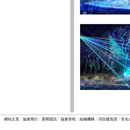
·
宜兴市南新旅游建筑设备厂
·
中国园林景观喷泉科技集团有限…
·
宜兴市和桥隆德坊景观装潢装饰…
·
无锡市奔腾科技有限公司
·
宜兴市和桥镇圣辉水景设备厂
·
宜兴市海鲸环保设备经营部
·
宜兴市英达自动化控制设备有限…
·
宜兴市俊铖电气自动化公司
·
无锡文锦喷泉工程有限公司
·
徐州立龙排灌机械厂
·
諸城市華億建築工程有限公司
·
宜兴市豹欧电气自动化设备厂
·
苏州汇川技术有限公司
·
宜兴市鼎壶水景装备有限公司
·
陕西省水利厅设计院
·
陕西秦政置业有限公司
·
温州联宇建设工程有限公司
·
温州广拓建设有限公司
網站主頁
┆
協會簡介
┆
新聞資訊
┆
協會章程
┆
組織機構
┆
項目建造證
┆
安全
·
温州市中强建设工程有限公司