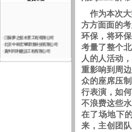
作为本次大
方方面面的考
环保，将环保
·
江蘇夢之藍水景工程有限公司
·
北京中科宏華環境科技有限公司
考量了整个北
·
貴州同利建設工程有限公司
·
蘇州市蘇波爾藝術景觀工程有限…
人的人活动，
·
贵州明佳生态园林有限公司
重影响到周边
·
無錫銀誠環境科技有限公司
·
徐州飛龍機電製造有限公司
众的座席压制
·
宜興市東海噴泉設備有限公司
行表演，如何
·
貴州九通市政園林建設有限公司
·
宜興市立泉科技有限公司
不浪费这些水
·
宜興市永嘉環境工程有限公司
·
江蘇騰飛水景工程有限公司
在了场地下
·
上海騰飛水景工程有限公司
来，主创团队
·
深圳梦幻视界文化有限责任公司
·
宜興市永誠水景設備有限公司