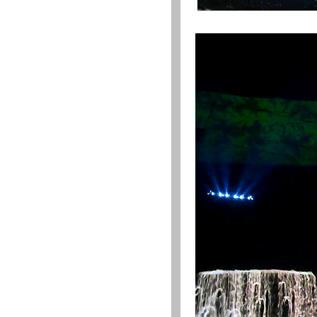
·
諸城宏宇建築安裝工程有限責任…
·
上海景水環境科技有限公司
·
宜興市東達園藝水設備有限公司
·
寶雞市世緣藝術雕塑景觀工程有…
·
江蘇高能機電工程有限公司
·
宜興市嘉峰景觀工程有限公司
·
重慶鴻基東輝園林工程有限公司
·
上海騰飛園林水景工程有限公司
·
太原市鑫雨環境科技工程有限公司
·
宜興市和橋鎮圣源灯具有限公司
·
浙江紹興中禾景觀工程有限公司
·
寧夏誠捷祥景觀工程有限公司
·
宜興市水之藍環境設備有限公司
·
李道謹(個人)
·
黨保祥(個人)
·
李 翀(個人)
·
山西鑫雨市政環境科技工程有限…
·
瀋陽水景噴泉照明有限公司
·
宜興市亞美水景工程有限公司