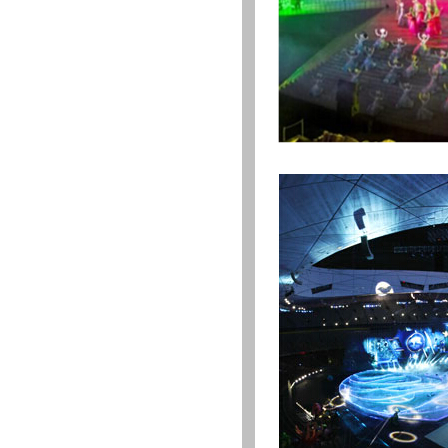
·
杭州神秀光電技術有限公司
·
宜興市新紀噴泉設備廠
·
黃耀中(個人)
·
昆明立方水苑園林設施有限公司
·
宜興市和橋鎮雅蘭達噴泉廠
·
南京泉傑景觀工程有限公司
·
宜興市匯源水環設備有限公司
·
湖南波爾威環境工程有限公司
·
江蘇廣匯電纜有限公司
·
四川君逸數碼科技發展有限公司
·
宜興市瑞邦水景設備有限公司
·
中國景觀藝術科技集團有限公司
·
上海朝嘉環境工程有限公司
·
寧波市科技園區龍海噴泉安裝有…
·
福州市鼓樓區西岸園林設備
·
蘇州市森源園林營造工程有限公司
·
宜興市海萍噴泉設備科技有限公司
·
黑龍江金山環保工程有限公司
·
宜興市水韻噴泉設備科技有限公司
·
長沙飛揚自控音樂噴泉有限公司