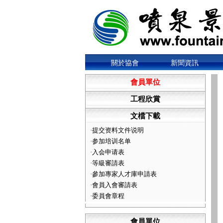
關於協會
新聞資訊
會員單位
工程欣賞
文檔下載
·
提交资料文件说明
·
参加培训名单
·
入会申请表
·
等級審請表
·
參加專家人才庫申請表
·
會員入會審請表
·
委員會章程
會員單位