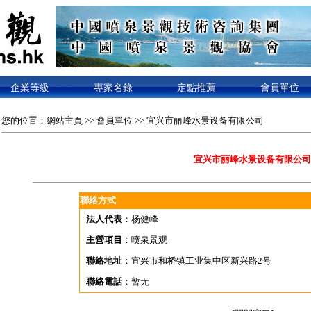
企業等級
專家名錄
定點推薦
會員單位
您的位置：
網站主頁
>>
會員單位
>> 宜兴市丽峰水景设备有限公司
宜兴市丽峰水景设备有限公司
聯絡方式
法人代表
：杨健峰
主營項目
：喷泉景观
聯絡地址
：宜兴市和桥镇工业集中区新兴路2号
聯絡電話
：暂无