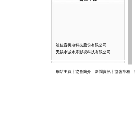
·
波佳音机电科技股份有限公司
·
无锡永诚水乐影视科技有限公司
·
河北灵动喷泉景观工程有限公司
·
深圳市火山图像数字技术有限公司
網站主頁
┆
協會簡介
┆
新聞資訊
┆
協會章程
┆
·
河北康本园林景观工程有限公司
·
西安六通机电工程有限公司
·
山西嘉垚园林古建筑工程有限公司
·
河北古艺园林景观工程有限公司
·
河北秀川园林古建筑工程有限公司
·
北京国芳伟业建筑工程有限公司
·
河北为智建筑工程有限公司
·
河北振兴建筑有限公司
·
河北顺昌建筑工程有限公司
·
宜兴市丽峰水景设备有限公司