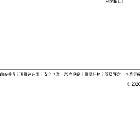
[關閉窗口]
組織機構
┆
項目建造證
┆
安全企業
┆
宗旨規範
┆
目標任務
┆
等級評定
┆
企業等
© 202