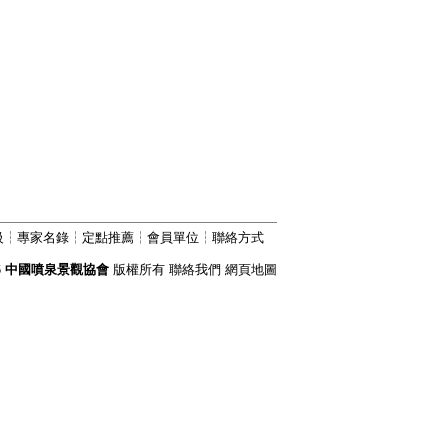
級
┆
專家名錄
┆
定點推薦
┆
會員單位
┆
聯絡方式
6
中國噴泉景觀協會
版權所有
聯絡我們
網頁地圖