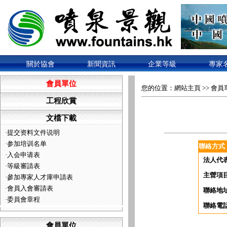
關於協會
新聞資訊
企業等級
專家
會員單位
您的位置：
網站主頁
>>
會員
工程欣賞
文檔下載
·
提交资料文件说明
·
参加培训名单
聯絡方式
·
入会申请表
法人代
·
等級審請表
主營項
·
參加專家人才庫申請表
·
會員入會審請表
聯絡地
·
委員會章程
聯絡電
會員單位