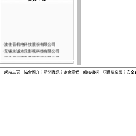
·
波佳音机电科技股份有限公司
·
无锡永诚水乐影视科技有限公司
·
河北灵动喷泉景观工程有限公司
·
深圳市火山图像数字技术有限公司
·
河北康本园林景观工程有限公司
網站主頁
┆
協會簡介
┆
新聞資訊
┆
協會章程
┆
組織機構
┆
項目建造證
┆
安全
·
西安六通机电工程有限公司
·
山西嘉垚园林古建筑工程有限公司
·
河北古艺园林景观工程有限公司
·
河北秀川园林古建筑工程有限公司
·
北京国芳伟业建筑工程有限公司
·
河北为智建筑工程有限公司
·
河北振兴建筑有限公司
·
河北顺昌建筑工程有限公司
·
宜兴市丽峰水景设备有限公司