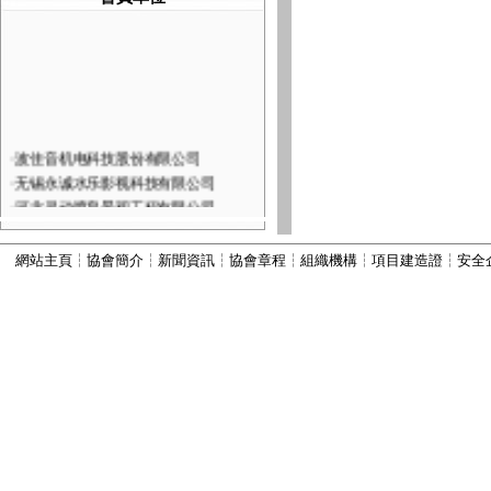
·
波佳音机电科技股份有限公司
·
无锡永诚水乐影视科技有限公司
·
河北灵动喷泉景观工程有限公司
·
深圳市火山图像数字技术有限公司
·
河北康本园林景观工程有限公司
網站主頁
┆
協會簡介
┆
新聞資訊
┆
協會章程
┆
組織機構
┆
項目建造證
┆
安全
·
西安六通机电工程有限公司
·
山西嘉垚园林古建筑工程有限公司
·
河北古艺园林景观工程有限公司
·
河北秀川园林古建筑工程有限公司
·
北京国芳伟业建筑工程有限公司
·
河北为智建筑工程有限公司
·
河北振兴建筑有限公司
·
河北顺昌建筑工程有限公司
·
宜兴市丽峰水景设备有限公司