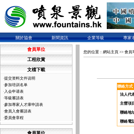
關於協會
新聞資訊
企業等級
專家
會員單位
您的位置：
網站主頁
>>
會員
工程欣賞
文檔下載
·
提交资料文件说明
·
参加培训名单
聯絡方式
·
入会申请表
法人代
·
等級審請表
主營項
·
參加專家人才庫申請表
·
會員入會審請表
聯絡地
·
委員會章程
聯絡電
會員單位