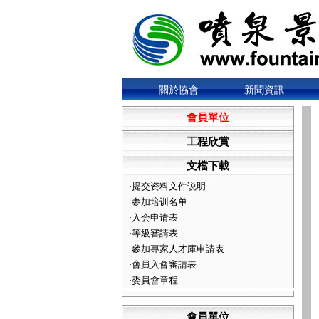
關於協會
新聞資訊
會員單位
工程欣賞
文檔下載
·
提交资料文件说明
·
参加培训名单
·
入会申请表
·
等級審請表
·
參加專家人才庫申請表
·
會員入會審請表
·
委員會章程
會員單位