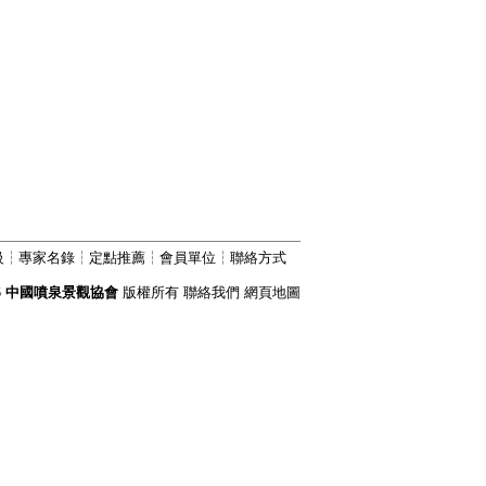
級
┆
專家名錄
┆
定點推薦
┆
會員單位
┆
聯絡方式
6
中國噴泉景觀協會
版權所有
聯絡我們
網頁地圖