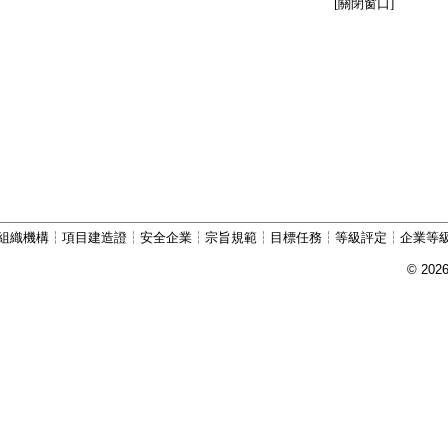
[關閉窗口]
組織機構
┆
項目建造證
┆
安全企業
┆
宗旨規範
┆
目標任務
┆
等級評定
┆
企業等
© 202