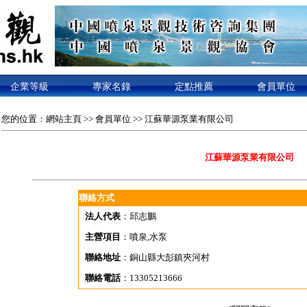
企業等級
專家名錄
定點推薦
會員單位
您的位置：
網站主頁
>>
會員單位
>> 江蘇華源泵業有限公司
江蘇華源泵業有限公司
聯絡方式
法人代表
：邱志鵬
主營項目
：噴泉,水泵
聯絡地址
：銅山縣大彭鎮夾河村
聯絡電話
：13305213666