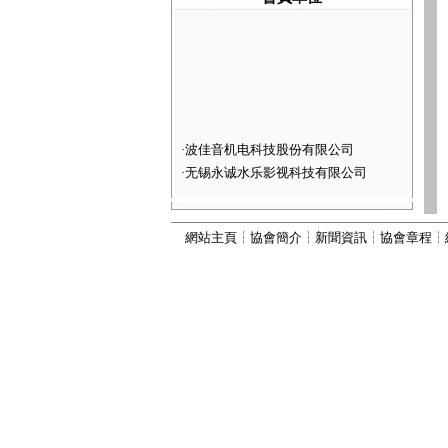
·
波佳音机电科技股份有限公司
·
无锡永诚水乐影视科技有限公司
·
河北灵动喷泉景观工程有限公司
·
深圳市火山图像数字技术有限公司
網站主頁
┆
協會簡介
┆
新聞資訊
┆
協會章程
┆
·
河北康本园林景观工程有限公司
·
西安六通机电工程有限公司
·
山西嘉垚园林古建筑工程有限公司
·
河北古艺园林景观工程有限公司
·
河北秀川园林古建筑工程有限公司
·
北京国芳伟业建筑工程有限公司
·
河北为智建筑工程有限公司
·
河北振兴建筑有限公司
·
河北顺昌建筑工程有限公司
·
宜兴市丽峰水景设备有限公司