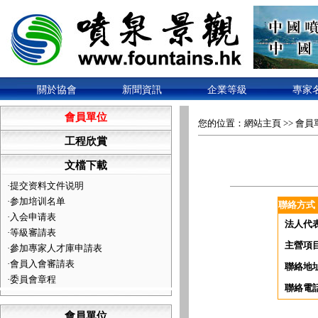
關於協會
新聞資訊
企業等級
專家
會員單位
您的位置：
網站主頁
>>
會員
工程欣賞
文檔下載
·
提交资料文件说明
·
参加培训名单
聯絡方式
·
入会申请表
法人代
·
等級審請表
主營項
·
參加專家人才庫申請表
·
會員入會審請表
聯絡地
·
委員會章程
聯絡電
會員單位