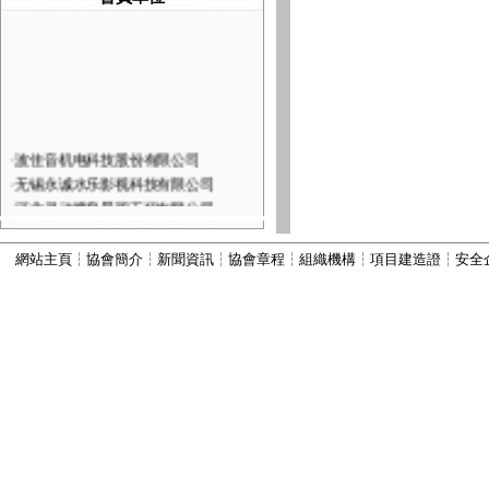
·
波佳音机电科技股份有限公司
·
无锡永诚水乐影视科技有限公司
·
河北灵动喷泉景观工程有限公司
·
深圳市火山图像数字技术有限公司
·
河北康本园林景观工程有限公司
網站主頁
┆
協會簡介
┆
新聞資訊
┆
協會章程
┆
組織機構
┆
項目建造證
┆
安全
·
西安六通机电工程有限公司
·
山西嘉垚园林古建筑工程有限公司
·
河北古艺园林景观工程有限公司
·
河北秀川园林古建筑工程有限公司
·
北京国芳伟业建筑工程有限公司
·
河北为智建筑工程有限公司
·
河北振兴建筑有限公司
·
河北顺昌建筑工程有限公司
·
宜兴市丽峰水景设备有限公司