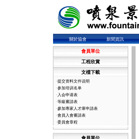
關於協會
新聞資訊
會員單位
工程欣賞
文檔下載
·
提交资料文件说明
·
参加培训名单
·
入会申请表
·
等級審請表
·
參加專家人才庫申請表
·
會員入會審請表
·
委員會章程
會員單位