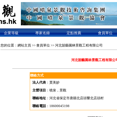
企業等級
專家名錄
定點推薦
會員單位
您的位置：
網站主頁
>>
會員單位
>> 河北韶藝園林景觀工程有限公司
河北韶藝園林景觀工程有限公
聯絡方式
法人代表
：賈美妙
主營項目
：噴泉，景觀
聯絡地址
：河北省保定市唐縣北店頭響北店頭村
聯絡電話
：18600045198