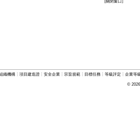
[關閉窗口]
組織機構
┆
項目建造證
┆
安全企業
┆
宗旨規範
┆
目標任務
┆
等級評定
┆
企業等
© 202