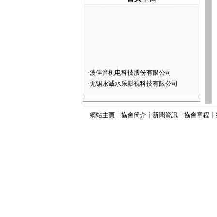
·
波佳音机电科技股份有限公司
·
无锡永诚水乐影视科技有限公司
·
河北灵动喷泉景观工程有限公司
·
深圳市火山图像数字技术有限公司
網站主頁
┆
協會簡介
┆
新聞資訊
┆
協會章程
┆
·
河北康本园林景观工程有限公司
·
西安六通机电工程有限公司
·
山西嘉垚园林古建筑工程有限公司
·
河北古艺园林景观工程有限公司
·
河北秀川园林古建筑工程有限公司
·
北京国芳伟业建筑工程有限公司
·
河北为智建筑工程有限公司
·
河北振兴建筑有限公司
·
河北顺昌建筑工程有限公司
·
宜兴市丽峰水景设备有限公司