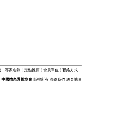
級
┆
專家名錄
┆
定點推薦
┆
會員單位
┆
聯絡方式
6
中國噴泉景觀協會
版權所有
聯絡我們
網頁地圖