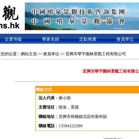
企業等級
專家名錄
定點推薦
會員單位
您的位置：
網站主頁
>>
會員單位
>> 宜興市華宇園林景觀工程有限公司
宜興市華宇園林景觀工程有限公
聯絡方式
法人代表
：蔣小燕
主營項目
：喷泉，景观
聯絡地址
：宜興市和橋鎮北莊村新村組
聯絡電話
：13584222280