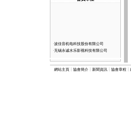
·
波佳音机电科技股份有限公司
·
无锡永诚水乐影视科技有限公司
·
河北灵动喷泉景观工程有限公司
·
深圳市火山图像数字技术有限公司
網站主頁
┆
協會簡介
┆
新聞資訊
┆
協會章程
┆
·
河北康本园林景观工程有限公司
·
西安六通机电工程有限公司
·
山西嘉垚园林古建筑工程有限公司
·
河北古艺园林景观工程有限公司
·
河北秀川园林古建筑工程有限公司
·
北京国芳伟业建筑工程有限公司
·
河北为智建筑工程有限公司
·
河北振兴建筑有限公司
·
河北顺昌建筑工程有限公司
·
宜兴市丽峰水景设备有限公司