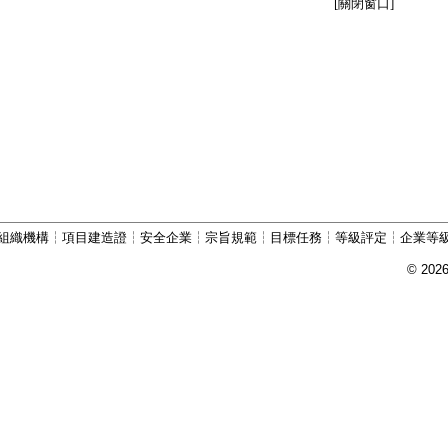
[關閉窗口]
組織機構
┆
項目建造證
┆
安全企業
┆
宗旨規範
┆
目標任務
┆
等級評定
┆
企業等
© 202