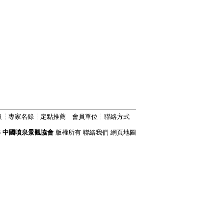
級
┆
專家名錄
┆
定點推薦
┆
會員單位
┆
聯絡方式
6
中國噴泉景觀協會
版權所有
聯絡我們
網頁地圖