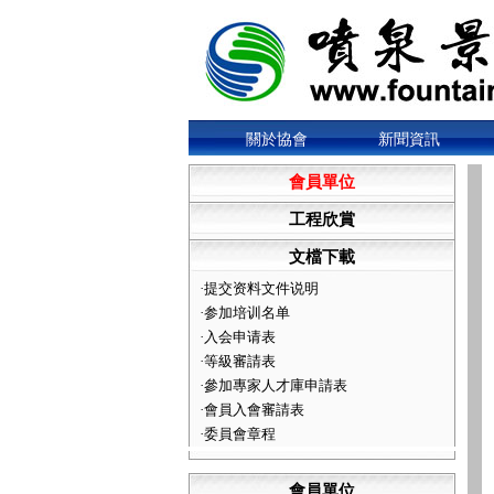
關於協會
新聞資訊
會員單位
工程欣賞
文檔下載
·
提交资料文件说明
·
参加培训名单
·
入会申请表
·
等級審請表
·
參加專家人才庫申請表
·
會員入會審請表
·
委員會章程
會員單位