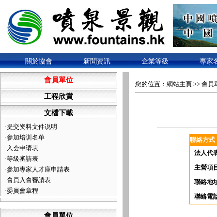
關於協會
新聞資訊
企業等級
專家
會員單位
您的位置：
網站主頁
>>
會員
工程欣賞
文檔下載
·
提交资料文件说明
·
参加培训名单
聯絡方式
·
入会申请表
法人代
·
等級審請表
主營項
·
參加專家人才庫申請表
·
會員入會審請表
聯絡地
·
委員會章程
聯絡電
會員單位