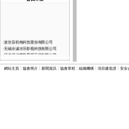
·
波佳音机电科技股份有限公司
·
无锡永诚水乐影视科技有限公司
·
河北灵动喷泉景观工程有限公司
·
深圳市火山图像数字技术有限公司
·
河北康本园林景观工程有限公司
網站主頁
┆
協會簡介
┆
新聞資訊
┆
協會章程
┆
組織機構
┆
項目建造證
┆
安全
·
西安六通机电工程有限公司
·
山西嘉垚园林古建筑工程有限公司
·
河北古艺园林景观工程有限公司
·
河北秀川园林古建筑工程有限公司
·
北京国芳伟业建筑工程有限公司
·
河北为智建筑工程有限公司
·
河北振兴建筑有限公司
·
河北顺昌建筑工程有限公司
·
宜兴市丽峰水景设备有限公司