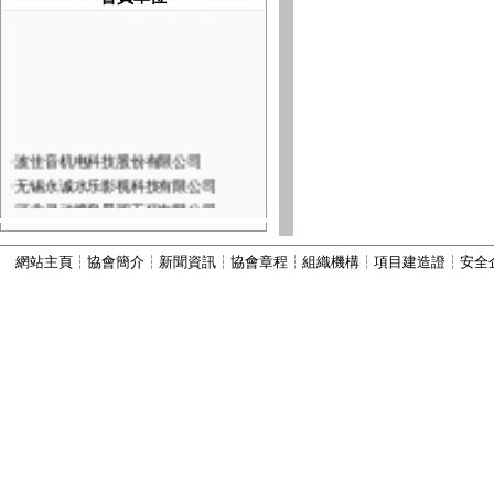
·
波佳音机电科技股份有限公司
·
无锡永诚水乐影视科技有限公司
·
河北灵动喷泉景观工程有限公司
·
深圳市火山图像数字技术有限公司
·
河北康本园林景观工程有限公司
網站主頁
┆
協會簡介
┆
新聞資訊
┆
協會章程
┆
組織機構
┆
項目建造證
┆
安全
·
西安六通机电工程有限公司
·
山西嘉垚园林古建筑工程有限公司
·
河北古艺园林景观工程有限公司
·
河北秀川园林古建筑工程有限公司
·
北京国芳伟业建筑工程有限公司
·
河北为智建筑工程有限公司
·
河北振兴建筑有限公司
·
河北顺昌建筑工程有限公司
·
宜兴市丽峰水景设备有限公司