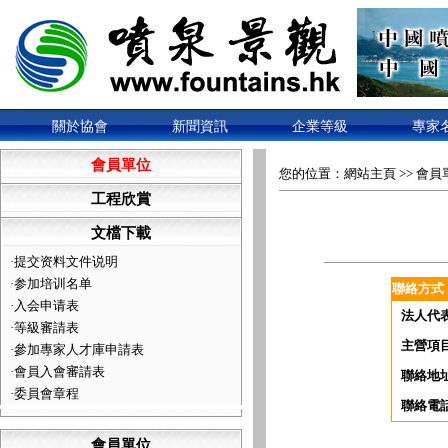
關於協會
新聞資訊
企業等級
專家
會員單位
您的位置：
網站主頁
>>
會員
工程欣賞
文檔下載
·
提交资料文件说明
·
参加培训名单
聯絡方式
·
入会申请表
法人代
·
等級審請表
主營項
·
參加專家人才庫申請表
·
會員入會審請表
聯絡地
·
委員會章程
聯絡電
會員單位