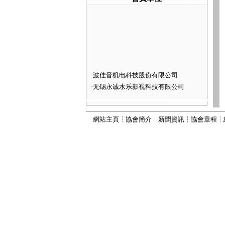
·
波佳音机电科技股份有限公司
·
无锡永诚水乐影视科技有限公司
·
河北灵动喷泉景观工程有限公司
·
深圳市火山图像数字技术有限公司
網站主頁
┆
協會簡介
┆
新聞資訊
┆
協會章程
┆
·
河北康本园林景观工程有限公司
·
西安六通机电工程有限公司
·
山西嘉垚园林古建筑工程有限公司
·
河北古艺园林景观工程有限公司
·
河北秀川园林古建筑工程有限公司
·
北京国芳伟业建筑工程有限公司
·
河北为智建筑工程有限公司
·
河北振兴建筑有限公司
·
河北顺昌建筑工程有限公司
·
宜兴市丽峰水景设备有限公司