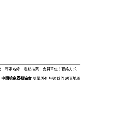
級
┆
專家名錄
┆
定點推薦
┆
會員單位
┆
聯絡方式
6
中國噴泉景觀協會
版權所有
聯絡我們
網頁地圖