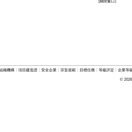
[關閉窗口]
組織機構
┆
項目建造證
┆
安全企業
┆
宗旨規範
┆
目標任務
┆
等級評定
┆
企業等
© 202