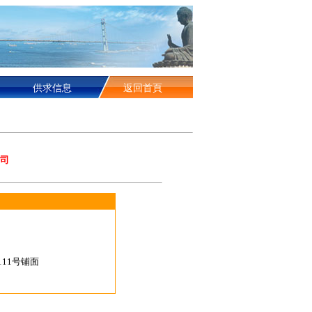
供求信息
返回首頁
司
11号铺面