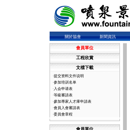
關於協會
新聞資訊
會員單位
工程欣賞
文檔下載
·
提交资料文件说明
·
参加培训名单
·
入会申请表
·
等級審請表
·
參加專家人才庫申請表
·
會員入會審請表
·
委員會章程
會員單位