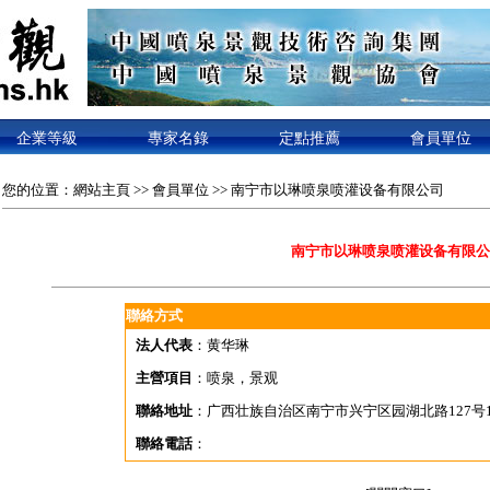
企業等級
專家名錄
定點推薦
會員單位
您的位置：
網站主頁
>>
會員單位
>> 南宁市以琳喷泉喷灌设备有限公司
南宁市以琳喷泉喷灌设备有限公
聯絡方式
法人代表
：黄华琳
主營項目
：喷泉，景观
聯絡地址
：广西壮族自治区南宁市兴宁区园湖北路127号1
聯絡電話
：