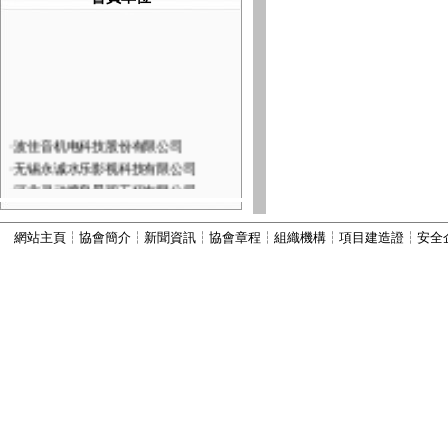
·
波佳音机电科技股份有限公司
·
无锡永诚水乐影视科技有限公司
·
河北灵动喷泉景观工程有限公司
·
深圳市火山图像数字技术有限公司
·
河北康本园林景观工程有限公司
網站主頁
┆
協會簡介
┆
新聞資訊
┆
協會章程
┆
組織機構
┆
項目建造證
┆
安全
·
西安六通机电工程有限公司
·
山西嘉垚园林古建筑工程有限公司
·
河北古艺园林景观工程有限公司
·
河北秀川园林古建筑工程有限公司
·
北京国芳伟业建筑工程有限公司
·
河北为智建筑工程有限公司
·
河北振兴建筑有限公司
·
河北顺昌建筑工程有限公司
·
宜兴市丽峰水景设备有限公司