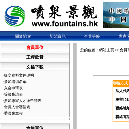
關於協會
新聞資訊
企業等級
專家
會員單位
您的位置：
網站主頁
>>
會員
工程欣賞
文檔下載
·
提交资料文件说明
·
参加培训名单
聯絡方式
·
入会申请表
法人代
·
等級審請表
主營項
·
參加專家人才庫申請表
·
會員入會審請表
聯絡地
·
委員會章程
聯絡電
會員單位