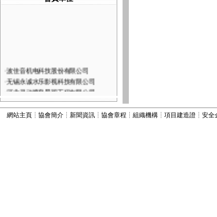
·
波佳音机电科技股份有限公司
·
无锡永诚水乐影视科技有限公司
·
河北灵动喷泉景观工程有限公司
·
深圳市火山图像数字技术有限公司
·
河北康本园林景观工程有限公司
網站主頁
┆
協會簡介
┆
新聞資訊
┆
協會章程
┆
組織機構
┆
項目建造證
┆
安全
·
西安六通机电工程有限公司
·
山西嘉垚园林古建筑工程有限公司
·
河北古艺园林景观工程有限公司
·
河北秀川园林古建筑工程有限公司
·
北京国芳伟业建筑工程有限公司
·
河北为智建筑工程有限公司
·
河北振兴建筑有限公司
·
河北顺昌建筑工程有限公司
·
宜兴市丽峰水景设备有限公司