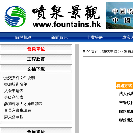
關於協會
新聞資訊
企業等級
專家
會員單位
您的位置：
網站主頁
>>
會員
工程欣賞
文檔下載
·
提交资料文件说明
·
参加培训名单
聯絡方式
·
入会申请表
法人代
·
等級審請表
主營項
·
參加專家人才庫申請表
·
會員入會審請表
聯絡地
·
委員會章程
聯絡電
會員單位