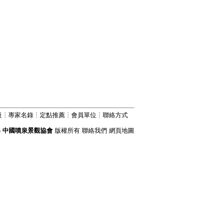
級
┆
專家名錄
┆
定點推薦
┆
會員單位
┆
聯絡方式
6
中國噴泉景觀協會
版權所有
聯絡我們
網頁地圖