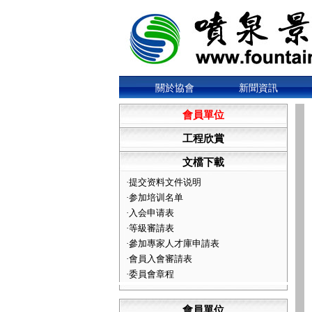
關於協會
新聞資訊
會員單位
工程欣賞
文檔下載
·
提交资料文件说明
·
参加培训名单
·
入会申请表
·
等級審請表
·
參加專家人才庫申請表
·
會員入會審請表
·
委員會章程
會員單位