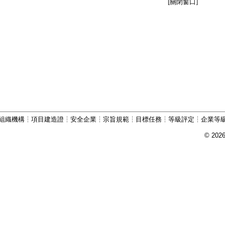
[關閉窗口]
組織機構
┆
項目建造證
┆
安全企業
┆
宗旨規範
┆
目標任務
┆
等級評定
┆
企業等
© 202