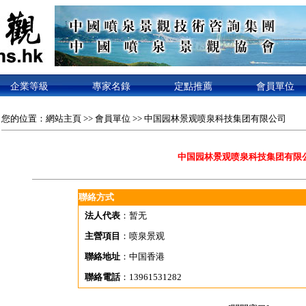
企業等級
專家名錄
定點推薦
會員單位
您的位置：
網站主頁
>>
會員單位
>> 中国园林景观喷泉科技集团有限公司
中国园林景观喷泉科技集团有限
聯絡方式
法人代表
：暂无
主營項目
：喷泉景观
聯絡地址
：中国香港
聯絡電話
：13961531282