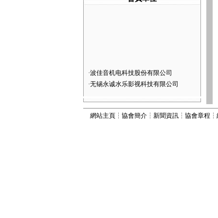
·
波佳音机电科技股份有限公司
·
无锡永诚水乐影视科技有限公司
·
河北灵动喷泉景观工程有限公司
·
深圳市火山图像数字技术有限公司
網站主頁
┆
協會簡介
┆
新聞資訊
┆
協會章程
┆
·
河北康本园林景观工程有限公司
·
西安六通机电工程有限公司
·
山西嘉垚园林古建筑工程有限公司
·
河北古艺园林景观工程有限公司
·
河北秀川园林古建筑工程有限公司
·
北京国芳伟业建筑工程有限公司
·
河北为智建筑工程有限公司
·
河北振兴建筑有限公司
·
河北顺昌建筑工程有限公司
·
宜兴市丽峰水景设备有限公司