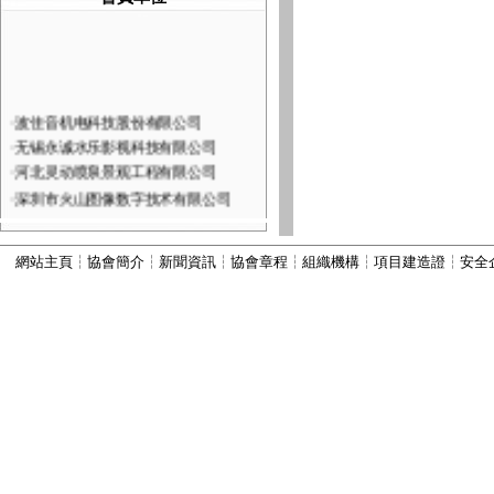
·
波佳音机电科技股份有限公司
·
无锡永诚水乐影视科技有限公司
·
河北灵动喷泉景观工程有限公司
·
深圳市火山图像数字技术有限公司
·
河北康本园林景观工程有限公司
·
西安六通机电工程有限公司
網站主頁
┆
協會簡介
┆
新聞資訊
┆
協會章程
┆
組織機構
┆
項目建造證
┆
安全
·
山西嘉垚园林古建筑工程有限公司
·
河北古艺园林景观工程有限公司
·
河北秀川园林古建筑工程有限公司
·
北京国芳伟业建筑工程有限公司
·
河北为智建筑工程有限公司
·
河北振兴建筑有限公司
·
河北顺昌建筑工程有限公司
·
宜兴市丽峰水景设备有限公司
·
北京德益金甫科技有限公司