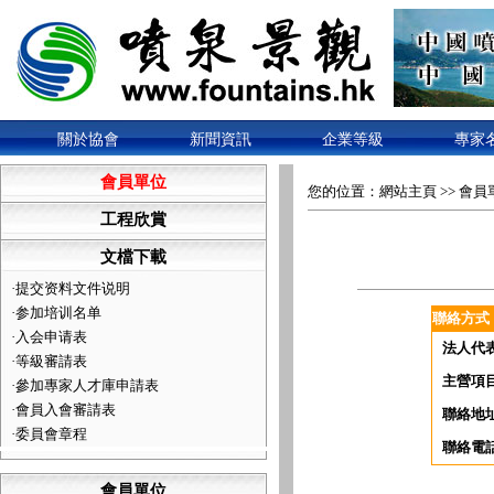
關於協會
新聞資訊
企業等級
專家
會員單位
您的位置：
網站主頁
>>
會員
工程欣賞
文檔下載
·
提交资料文件说明
·
参加培训名单
聯絡方式
·
入会申请表
法人代
·
等級審請表
主營項
·
參加專家人才庫申請表
·
會員入會審請表
聯絡地
·
委員會章程
聯絡電
會員單位