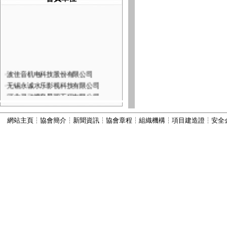
·
波佳音机电科技股份有限公司
·
无锡永诚水乐影视科技有限公司
·
河北灵动喷泉景观工程有限公司
·
深圳市火山图像数字技术有限公司
·
河北康本园林景观工程有限公司
網站主頁
┆
協會簡介
┆
新聞資訊
┆
協會章程
┆
組織機構
┆
項目建造證
┆
安全
·
西安六通机电工程有限公司
·
山西嘉垚园林古建筑工程有限公司
·
河北古艺园林景观工程有限公司
·
河北秀川园林古建筑工程有限公司
·
北京国芳伟业建筑工程有限公司
·
河北为智建筑工程有限公司
·
河北振兴建筑有限公司
·
河北顺昌建筑工程有限公司
·
宜兴市丽峰水景设备有限公司