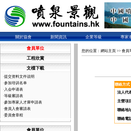
關於協會
新聞資訊
企業等級
專家
會員單位
您的位置：
網站主頁
>>
會員
工程欣賞
文檔下載
·
提交资料文件说明
·
参加培训名单
聯絡方式
·
入会申请表
法人代
·
等級審請表
主營項
·
參加專家人才庫申請表
·
會員入會審請表
聯絡地
·
委員會章程
聯絡電
會員單位