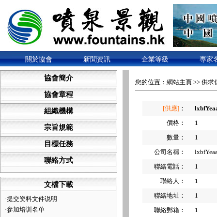
關於協會
新聞資訊
企業等級
專家
協會簡介
您的位置：
網站主頁
>>
供求
協會章程
[供應]
：
lxbfYea
組織機構
價格：
1
宗旨規範
數量：
1
目標任務
公司名稱：
lxbfYea
聯絡方式
聯絡電話：
1
聯絡人：
1
文檔下載
聯絡地址：
1
·
提交资料文件说明
·
参加培训名单
聯絡郵箱：
1