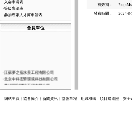
·
入会申请表
有效期：
7xqnMsDI
·
等級審請表
發布時間：
2024-8-
·
參加專家人才庫申請表
會員單位
·
江蘇夢之藍水景工程有限公司
·
北京中科宏華環境科技有限公司
·
貴州同利建設工程有限公司
·
蘇州市蘇波爾藝術景觀工程有限…
·
贵州明佳生态园林有限公司
網站主頁
┆
協會簡介
┆
新聞資訊
┆
協會章程
┆
組織機構
┆
項目建造證
┆
安全
·
無錫銀誠環境科技有限公司
·
徐州飛龍機電製造有限公司
·
宜興市東海噴泉設備有限公司
·
貴州九通市政園林建設有限公司